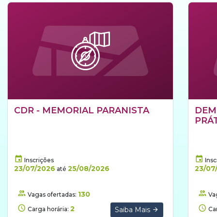
CDR - MEMORIAL PARANISTA
DEM
PRÁ
Inscrições
Insc
23/07/2026
25/08/2026
23/07
até
130
Vagas ofertadas:
Vag
2
Carga horária:
Saiba Mais
Car